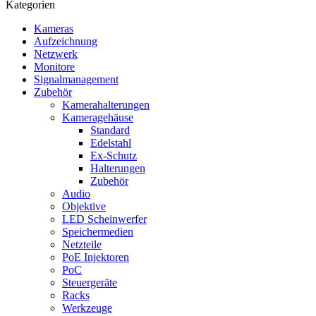
Kategorien
Kameras
Aufzeichnung
Netzwerk
Monitore
Signalmanagement
Zubehör
Kamerahalterungen
Kameragehäuse
Standard
Edelstahl
Ex-Schutz
Halterungen
Zubehör
Audio
Objektive
LED Scheinwerfer
Speichermedien
Netzteile
PoE Injektoren
PoC
Steuergeräte
Racks
Werkzeuge