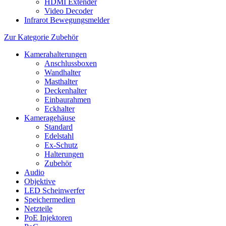
HDMI Extender
Video Decoder
Infrarot Bewegungsmelder
Zur Kategorie Zubehör
Kamerahalterungen
Anschlussboxen
Wandhalter
Masthalter
Deckenhalter
Einbaurahmen
Eckhalter
Kameragehäuse
Standard
Edelstahl
Ex-Schutz
Halterungen
Zubehör
Audio
Objektive
LED Scheinwerfer
Speichermedien
Netzteile
PoE Injektoren