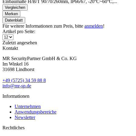
Einbaumaße H/B/T 90/70/260mm, IP66/67, -20°C~60°C,...
Vergleichen
Merken
Datenblatt
Für weitere Informationen zum Preis, bitte
anmelden
!
Artikel pro Seite:
Zuletzt angesehen
Kontakt
MR SecurityPartner GmbH & Co. KG
Im Winkel 16
31698 Lindhorst
+49 (5725) 34 59 88 8
info@mr-sp.de
Informationen
Unternehmen
Anwendungsbereiche
Newsletter
Rechtliches