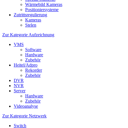
Wärmebild Kameras
Positioniersysteme
Zutrittsregulierung
Kameras
Stelen
Zur Kategorie Aufzeichnung
VMS
Software
Hardware
Zubehör
Heitel/Adpro
Rekorder
Zubehör
DVR
NVR
Server
Hardware
Zubehör
Videoanalyse
Zur Kategorie Netzwerk
Switch