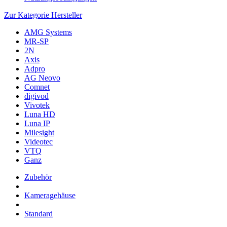
Zur Kategorie Hersteller
AMG Systems
MR-SP
2N
Axis
Adpro
AG Neovo
Comnet
digivod
Vivotek
Luna HD
Luna IP
Milesight
Videotec
VTQ
Ganz
Zubehör
Kameragehäuse
Standard